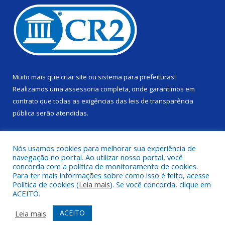
Muito mais que
criar site
ou
sistema para prefeituras
!
Realizamos uma
assessoria
completa, onde garantimos em
contrato que todas as exigências das
leis de transparência
pública
serão atendidas.
Conheça o
PNTP
e o
Radar da Transparência Pública
Nós usamos cookies para melhorar sua experiência de
navegação no portal. Ao utilizar nosso portal, você
concorda com a política de monitoramento de cookies.
Para ter mais informações sobre como isso é feito, acesse
Política de cookies (
Leia mais
). Se você concorda, clique em
Todos os direitos reservados a Câmara Municipal de Alenquer.
ACEITO.
Mapa do Site
Acessar Área Administrativa
ACEITO
Leia mais
Acessar Webmail