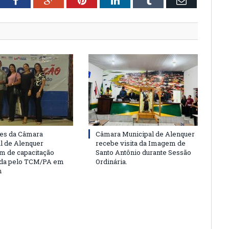
tter
Facebook
Google+
Pinterest
LinkedIn
Tumblr
Email
es da Câmara
Câmara Municipal de Alenquer
l de Alenquer
recebe visita da Imagem de
am de capacitação
Santo Antônio durante Sessão
da pelo TCM/PA em
Ordinária.
m