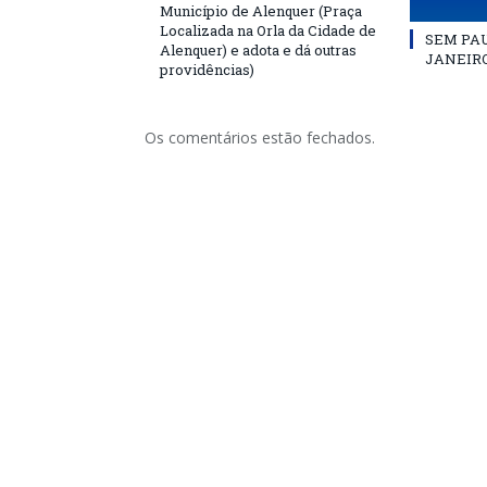
Município de Alenquer (Praça
Localizada na Orla da Cidade de
SEM PAU
Alenquer) e adota e dá outras
JANEIRO
providências)
Os comentários estão fechados.