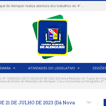
Câmara Municipal de Alenquer realiza abertura dos trabalhos do 4º Período Legislativo
CÂMARA
ATIVIDADES DO LEGISLATIVO
SESSÕE
L Nº 1294/2023, DE 21 DE JULHO DE 2023 (Dá Nova Redação Ao “Caput do Artigo
ema de Ensino do Município de Alenquer, Cria e Acrescenta os Parágrafos 6°, 7
DE 21 DE JULHO DE 2023 (Dá Nova
0