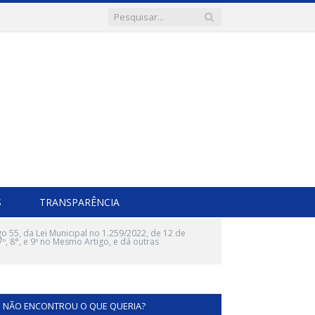
S
TRANSPARÊNCIA
 55, da Lei Municipal no 1.259/2022, de 12 de
º, 8°, e 9º no Mesmo Artigo, e dá outras
NÃO ENCONTROU O QUE QUERIA?