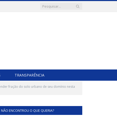
S
TRANSPARÊNCIA
ender fração do solo urbano de seu domínio nesta
NÃO ENCONTROU O QUE QUERIA?