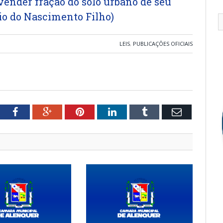
vender fração do solo urbano de seu
io do Nascimento Filho)
LEIS
,
PUBLICAÇÕES OFICIAIS
tter
Facebook
Google+
Pinterest
LinkedIn
Tumblr
Email