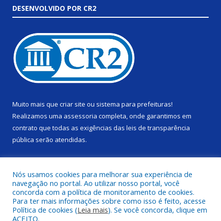
DESENVOLVIDO POR CR2
Muito mais que
criar site
ou
sistema para prefeituras
!
Realizamos uma
assessoria
completa, onde garantimos em
contrato que todas as exigências das
leis de transparência
pública
serão atendidas.
Conheça o
PNTP
e o
Radar da Transparência Pública
Nós usamos cookies para melhorar sua experiência de
navegação no portal. Ao utilizar nosso portal, você
concorda com a política de monitoramento de cookies.
Para ter mais informações sobre como isso é feito, acesse
Política de cookies (
Leia mais
). Se você concorda, clique em
Todos os direitos reservados a Câmara Municipal de Alenquer.
ACEITO.