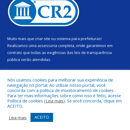
Muito mais que
criar site
ou
sistema para prefeituras
!
Realizamos uma
assessoria
completa, onde garantimos em
contrato que todas as exigências das
leis de transparência
pública
serão atendidas.
Conheça o
PNTP
e o
Radar da Transparência Pública
Nós usamos cookies para melhorar sua experiência de
navegação no portal. Ao utilizar nosso portal, você
concorda com a política de monitoramento de cookies.
Para ter mais informações sobre como isso é feito, acesse
Política de cookies (
Leia mais
). Se você concorda, clique em
Todos os direitos reservados a Câmara Municipal de Alenquer.
ACEITO.
Mapa do Site
Acessar Área Administrativa
ACEITO
Leia mais
Acessar Webmail