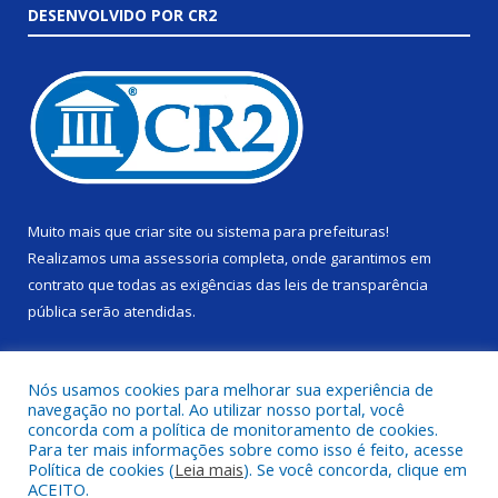
DESENVOLVIDO POR CR2
Muito mais que
criar site
ou
sistema para prefeituras
!
Realizamos uma
assessoria
completa, onde garantimos em
contrato que todas as exigências das
leis de transparência
pública
serão atendidas.
Conheça o
PNTP
e o
Radar da Transparência Pública
Nós usamos cookies para melhorar sua experiência de
navegação no portal. Ao utilizar nosso portal, você
concorda com a política de monitoramento de cookies.
Para ter mais informações sobre como isso é feito, acesse
Política de cookies (
Leia mais
). Se você concorda, clique em
Todos os direitos reservados a Câmara Municipal de Alenquer.
ACEITO.