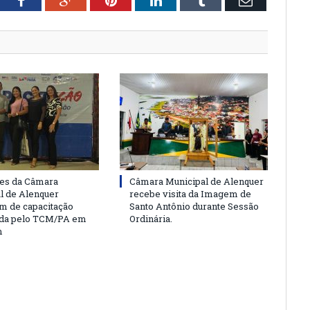
tter
Facebook
Google+
Pinterest
LinkedIn
Tumblr
Email
es da Câmara
Câmara Municipal de Alenquer
l de Alenquer
recebe visita da Imagem de
am de capacitação
Santo Antônio durante Sessão
da pelo TCM/PA em
Ordinária.
m